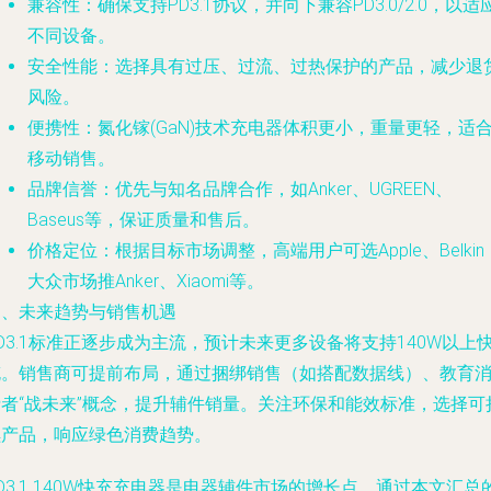
兼容性：确保支持PD3.1协议，并向下兼容PD3.0/2.0，以适
不同设备。
安全性能：选择具有过压、过流、过热保护的产品，减少退
风险。
便携性：氮化镓(GaN)技术充电器体积更小，重量更轻，适
移动销售。
品牌信誉：优先与知名品牌合作，如Anker、UGREEN、
Baseus等，保证质量和售后。
价格定位：根据目标市场调整，高端用户可选Apple、Belkin
大众市场推Anker、Xiaomi等。
四、未来趋势与销售机遇
D3.1标准正逐步成为主流，预计未来更多设备将支持140W以上
充。销售商可提前布局，通过捆绑销售（如搭配数据线）、教育
费者“战未来”概念，提升辅件销量。关注环保和能效标准，选择可
续产品，响应绿色消费趋势。
D3.1 140W快充充电器是电器辅件市场的增长点。通过本文汇总