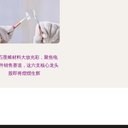
石墨烯材料大放光彩，聚焦电
件销售赛道，这六支核心龙头
股即将熠熠生辉