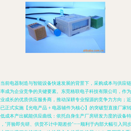
在当前电器制造与智能设备快速发展的背景下，采购成本与供应
效率成为企业竞争的关键要素。东莞格联电子科技有限公司，作
行业成长的优质供应服务商，推动深耕专业报源的竞争力方向；
已正式实施【光电产品 + 电器辅件为核心】的突破型直接厂家转
端低成本产出赋能供应曲线：依托自身生产厂房研发力度的设备
点，“开验即先研、供货不计中期差价”——顺利于内部大幅引入同