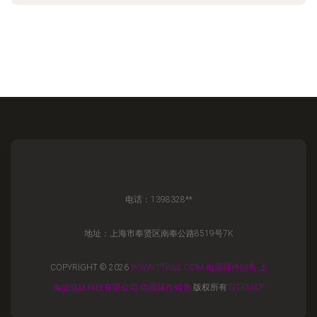
电话：1398328**
地址：上海市奉贤区南奉公路8519号7K
COPYRIGHT © 2026
WWW.TTKILL.COM
电器辅件销售
上
海皓筑跃科技有限公司
电器辅件销售
版权所有
SITEMAP