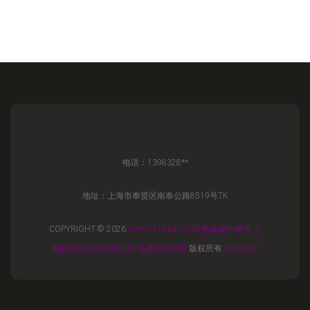
电话：1398328**
地址：上海市奉贤区南奉公路8519号7K
COPYRIGHT © 2026
WWW.TTKILL.COM
电器辅件销售
上
海皓筑跃科技有限公司
电器辅件销售
版权所有
SITEMAP