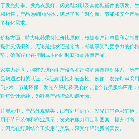
注于发光灯串、发光衣服灯、闪光鞋灯以及其他鞋辅件的研发、
产和销售，产品远销国内外，满足了客户对创新、节能和安全产
的多样化需求。
在价格方面，特力电器秉持性价比原则，根据客户订单量和定制
求提供灵活报价。无论是批发还是零售，都能享受到竞争力的价
优势，确保客户在控制成本的同时获得高质量产品。
厂家实力雄厚，拥有先进的生产设备和严格的质量控制体系。所
产品均通过相关认证，保证耐用性和安全性。例如，发光灯串采
LED技术，节能环保；发光衣服灯轻便柔软，适合各类服饰应用；
光鞋灯设计新颖，为鞋类产品增添动感元素。
图片展示中，产品外观精美，细节处理到位。发光灯串色彩鲜艳
适用于节日装饰和商业展示；发光衣服灯可定制图案，提升时尚
感；闪光鞋灯则结合了实用与美观，深受年轻消费者喜爱。